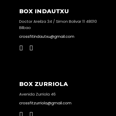
BOX INDAUTXU
Doctor Areilza 34 / Simon Bolivar 11 48010
Bilbao
crossfitindautxu@gmail.com
BOX ZURRIOLA
Avenida Zurriola 46
crossfitzurriola@gmail.com