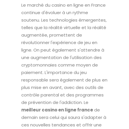
Le marché du casino en ligne en France
continue d'évoluer à un rythme
soutenu. Les technologies émergentes,
telles que la réalité virtuelle et la réalité
augmentée, promettent de
révolutionner l'expérience de jeu en
ligne. On peut également s'attendre à
une augmentation de l'utilisation des
cryptomonnaies comme moyen de
paiement. L'importance du jeu
responsable sera également de plus en
plus mise en avant, avec des outils de
contrôle parental et des programmes
de prévention de l'addiction. Le
meilleur casino en ligne france
de
demain sera celui qui saura s'adapter à
ces nouvelles tendances et offrir une