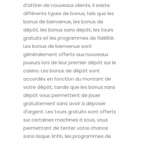
d'attirer de nouveaux clients. Il existe
différents types de bonus, tels que les
bonus de bienvenue, les bonus de
dépôt, les bonus sans dépôt, les tours
gratuits et les programmes de fidélité.
Les bonus de bienvenue sont
généralement offerts aux nouveaux
joueurs lors de leur premier dépôt sur le
casino. Les bonus de dépôt sont
accordés en fonction du montant de
votre dépôt, tandis que les bonus sans
dépôt vous permettent de jouer
gratuitement sans avoir à déposer
d'argent. Les tours gratuits sont offerts
sur certaines machines à sous, vous
permettant de tenter votre chance
sans risque. Enfin, les programmes de