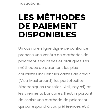
frustrations.
LES MÉTHODES
DE PAIEMENT
DISPONIBLES
Un casino en ligne digne de confiance
propose une variété de méthodes de
paiement sécurisées et pratiques. Les
méthodes de paiement les plus
courantes incluent les cartes de crédit
(Visa, Mastercard), les portefeuilles
électroniques (Neteller, Skrill, PayPal) et
les virements bancaires. Il est important
de choisir une méthode de paiement
qui correspond à vos préférences et à