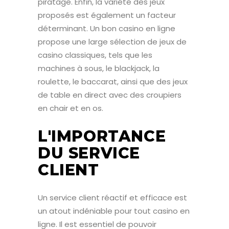
piratage. Enfin, la variété des jeux
proposés est également un facteur
déterminant. Un bon casino en ligne
propose une large sélection de jeux de
casino classiques, tels que les
machines à sous, le blackjack, la
roulette, le baccarat, ainsi que des jeux
de table en direct avec des croupiers
en chair et en os.
L'IMPORTANCE
DU SERVICE
CLIENT
Un service client réactif et efficace est
un atout indéniable pour tout casino en
ligne. Il est essentiel de pouvoir