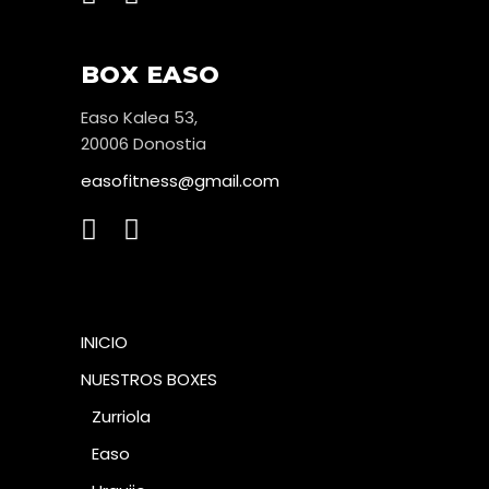
BOX EASO
Easo Kalea 53,
20006 Donostia
easofitness@gmail.com
INICIO
NUESTROS BOXES
Zurriola
Easo