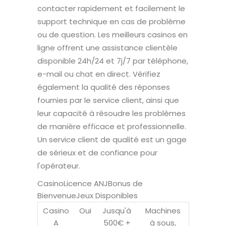
contacter rapidement et facilement le
support technique en cas de problème
ou de question. Les meilleurs casinos en
ligne offrent une assistance clientèle
disponible 24h/24 et 7j/7 par téléphone,
e-mail ou chat en direct. Vérifiez
également la qualité des réponses
fournies par le service client, ainsi que
leur capacité à résoudre les problèmes
de manière efficace et professionnelle.
Un service client de qualité est un gage
de sérieux et de confiance pour
l'opérateur.
CasinoLicence ANJBonus de
BienvenueJeux Disponibles
Casino
Oui
Jusqu'à
Machines
A
500€ +
à sous,