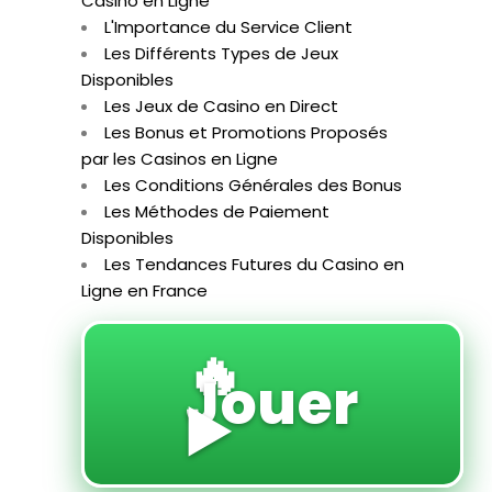
Casino en Ligne
L'Importance du Service Client
Les Différents Types de Jeux
Disponibles
Les Jeux de Casino en Direct
Les Bonus et Promotions Proposés
par les Casinos en Ligne
Les Conditions Générales des Bonus
Les Méthodes de Paiement
Disponibles
Les Tendances Futures du Casino en
Ligne en France
🔥
Jouer
▶️