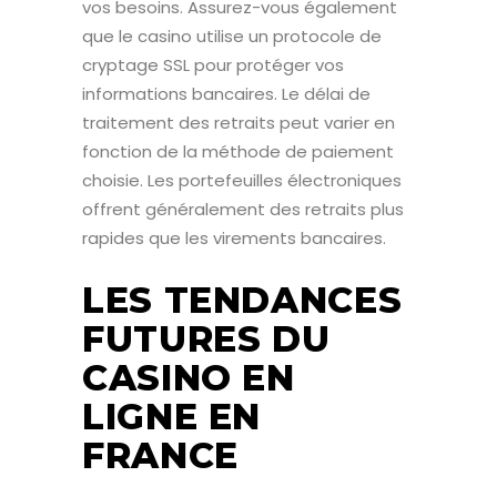
vos besoins. Assurez-vous également
que le casino utilise un protocole de
cryptage SSL pour protéger vos
informations bancaires. Le délai de
traitement des retraits peut varier en
fonction de la méthode de paiement
choisie. Les portefeuilles électroniques
offrent généralement des retraits plus
rapides que les virements bancaires.
LES TENDANCES
FUTURES DU
CASINO EN
LIGNE EN
FRANCE