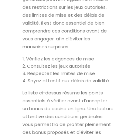
des restrictions sur les jeux autorisés,
des limites de mise et des délais de
validité. Il est donc essentiel de bien
comprendre ces conditions avant de
vous engager, afin d'éviter les
mauvaises surprises.
Vérifiez les exigences de mise
Consultez les jeux autorisés
Respectez les limites de mise
Soyez attentif aux délais de validité
La liste ci-dessus résume les points
essentiels à vérifier avant d'accepter
un bonus de casino en ligne. Une lecture
attentive des conditions générales
vous permettra de profiter pleinement
des bonus proposés et d'éviter les