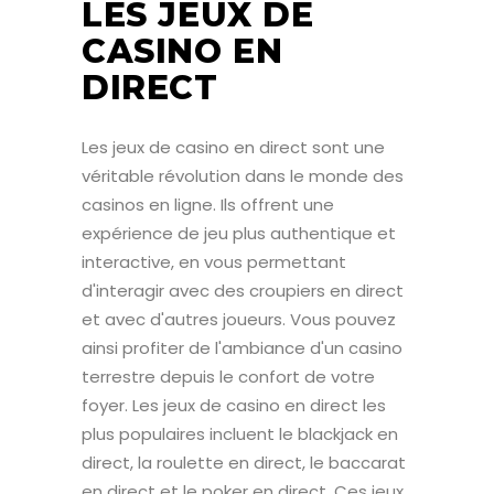
LES JEUX DE
CASINO EN
DIRECT
Les jeux de casino en direct sont une
véritable révolution dans le monde des
casinos en ligne. Ils offrent une
expérience de jeu plus authentique et
interactive, en vous permettant
d'interagir avec des croupiers en direct
et avec d'autres joueurs. Vous pouvez
ainsi profiter de l'ambiance d'un casino
terrestre depuis le confort de votre
foyer. Les jeux de casino en direct les
plus populaires incluent le blackjack en
direct, la roulette en direct, le baccarat
en direct et le poker en direct. Ces jeux