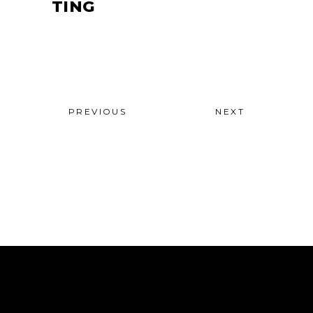
TING
PREVIOUS
NEXT