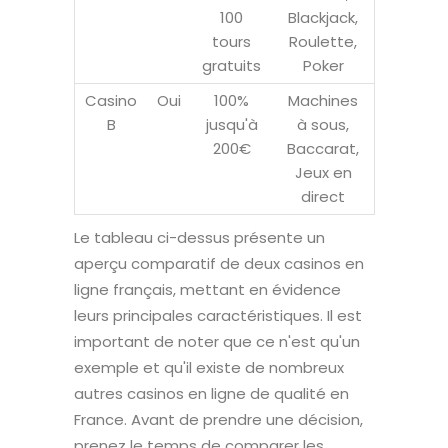
100
Blackjack,
tours
Roulette,
gratuits
Poker
Casino
Oui
100%
Machines
B
jusqu'à
à sous,
200€
Baccarat,
Jeux en
direct
Le tableau ci-dessus présente un
aperçu comparatif de deux casinos en
ligne français, mettant en évidence
leurs principales caractéristiques. Il est
important de noter que ce n'est qu'un
exemple et qu'il existe de nombreux
autres casinos en ligne de qualité en
France. Avant de prendre une décision,
prenez le temps de comparer les