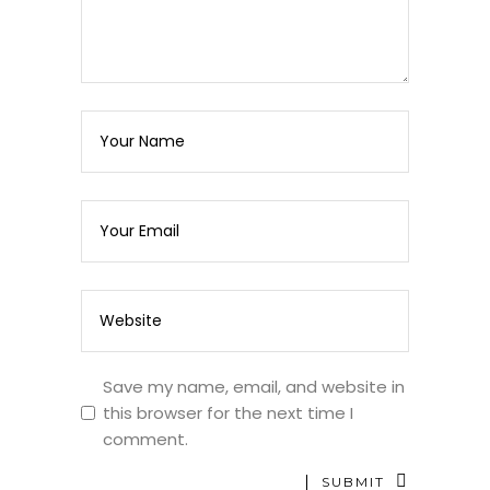
Save my name, email, and website in
this browser for the next time I
comment.
SUBMIT