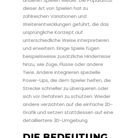
anderen Spielen wieder. Die Popularität
dieser Art von Spielen hat zu
zahlreichen Variationen und
Weiterentwicklungen geführt, die das
ursprüngliche Konzept auf
unterschiedliche Weise interpretieren
und erweitern. Einige Spiele fügen
beispielsweise zusätzliche Hindernisse
hinzu, wie Züge, Flüsse oder andere
Tiere. Andere integrieren spezielle
Power-Ups, die dem Spieler helfen, die
Strecke schneller zu überqueren oder
sich vor Gefahren zu schützen. Wieder
andere verzichten auf die einfache 2D-
Grafik und setzen stattdessen auf eine
detailliertere 3D-Umgebung.
DIE BEDEUTUNG