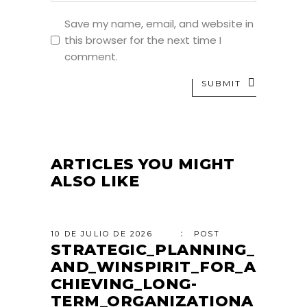
Save my name, email, and website in
this browser for the next time I
comment.
SUBMIT
ARTICLES YOU MIGHT
ALSO LIKE
10 DE JULIO DE 2026
POST
STRATEGIC_PLANNING_
AND_WINSPIRIT_FOR_A
CHIEVING_LONG-
TERM_ORGANIZATIONA