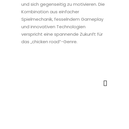
und sich gegenseitig zu motivieren. Die
Kombination aus einfacher
Spielmechanik, fesselndem Gameplay
und innovativen Technologien
verspricht eine spannende Zukunft für
das „chicken road“-Genre.