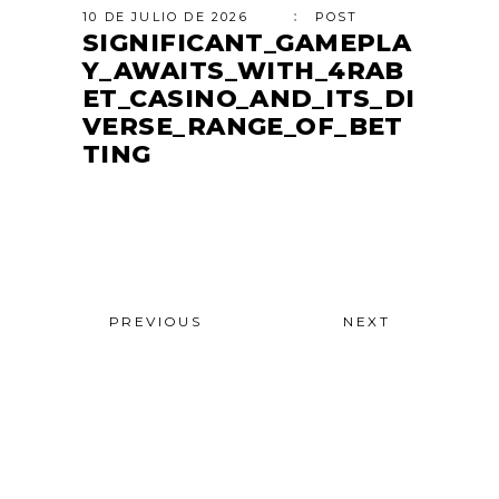
10 DE JULIO DE 2026
POST
SIGNIFICANT_GAMEPLA
Y_AWAITS_WITH_4RAB
ET_CASINO_AND_ITS_DI
VERSE_RANGE_OF_BET
TING
PREVIOUS
NEXT