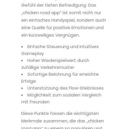
Gefühl der tiefen Befriedigung. Das
„chicken road app“ ist somit nicht nur
ein einfaches Handyspiel, sondern auch
eine Quelle für positive Emotionen und
ein kurzweiliges Vergnügen.
Einfache Steuerung und intuitives
Gameplay
Hoher Wiederspielwert durch
zufällige Verkehrsmuster
Sofortige Belohnung für erreichte
Erfolge
Unterstützung des Flow-Erlebnisses
Möglichkeit zum sozialen Vergleich
mit Freunden
Diese Punkte fassen die wichtigsten
Merkmale zusammen, die das „chicken
road app“ zu einem so populären und