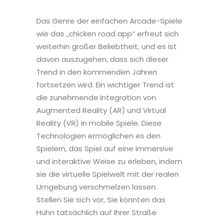
Das Genre der einfachen Arcade-Spiele
wie das „chicken road app“ erfreut sich
weiterhin großer Beliebtheit, und es ist
davon auszugehen, dass sich dieser
Trend in den kommenden Jahren
fortsetzen wird. Ein wichtiger Trend ist
die zunehmende Integration von
Augmented Reality (AR) und Virtual
Reality (VR) in mobile Spiele. Diese
Technologien ermöglichen es den
Spielern, das Spiel auf eine immersive
und interaktive Weise zu erleben, indem
sie die virtuelle Spielwelt mit der realen
Umgebung verschmelzen lassen.
Stellen Sie sich vor, Sie könnten das
Huhn tatsächlich auf Ihrer Straße