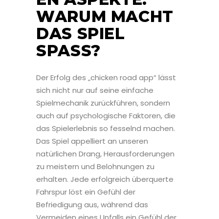
WARUM MACHT
DAS SPIEL
SPASS?
Der Erfolg des „chicken road app“ lässt
sich nicht nur auf seine einfache
Spielmechanik zurückführen, sondern
auch auf psychologische Faktoren, die
das Spielerlebnis so fesselnd machen.
Das Spiel appelliert an unseren
natürlichen Drang, Herausforderungen
zu meistern und Belohnungen zu
erhalten. Jede erfolgreich überquerte
Fahrspur löst ein Gefühl der
Befriedigung aus, während das
Vermeiden eines Unfalls ein Gefühl der