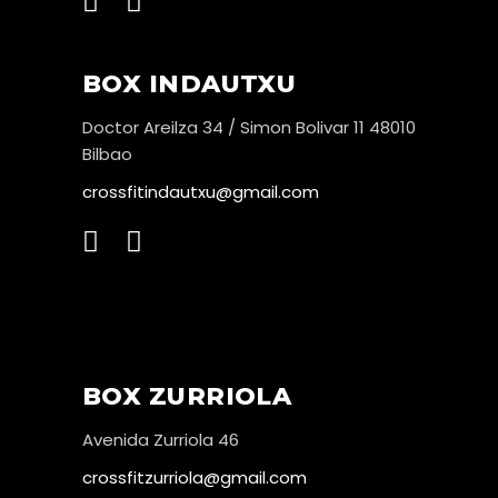
BOX INDAUTXU
Doctor Areilza 34 / Simon Bolivar 11 48010
Bilbao
crossfitindautxu@gmail.com
BOX ZURRIOLA
Avenida Zurriola 46
crossfitzurriola@gmail.com