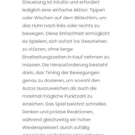
Steuerung ist intuitiv und erfordert
lediglich eine einfache Aktion: Tippen
oder Wischen auf dem Bildschirm, um
das Huhn nach links oder rechts zu
bewegen. Diese Einfachheit ermöglicht
es Spielern, sich sofort ins Geschehen
zu stürzen, ohne lange
Einarbeitungszeiten in Kauf nehmen zu
müssen. Die Herausforderung besteht
darin, das Timing der Bewegungen
genau zu dosieren, um sowohl den
Autos auszuweichen als auch die
maximal mögliche Punktzahl zu
erreichen. Das Spiel belohnt schnelles
Denken und präzise Reaktionen,
während gleichzeitig ein hoher
Wiederspielwert durch zufällig