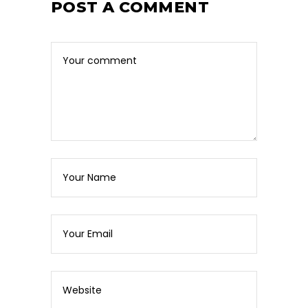
POST A COMMENT