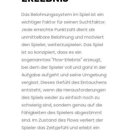
Das Belohnungssystem im Spiel ist ein
wichtiger Faktor für seinen Suchtfaktor.
Jede erreichte Punktzahl dient als
unmittelbare Belohnung und motiviert
den Spieler, weiterzuspielen. Das Spiel
ist so konzipiert, dass es ein
sogenanntes "Flow-Erlebnis" erzeugt,
bei dem der Spieler voll und ganz in der
Aufgabe aufgeht und seine Umgebung
vergisst. Dieses Gefühl des Eintauchens
entsteht, wenn die Herausforderungen
des Spiels weder zu einfach noch zu
schwierig sind, sondern genau auf die
Fähigkeiten des Spielers abgestimmt
sind. Im Zustand des Flows verliert der
Spieler das Zeitgefühl und erlebt ein